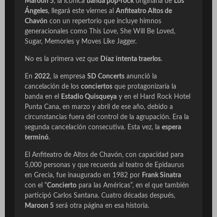
Maroon 5
, la icónica
banda pop-rock
originaria de
Los
Ángeles
, llegará este viernes al
Anfiteatro Altos de
Chavón
con un repertorio que incluye himnos
generacionales como
This Love
,
She Will Be Loved
,
Sugar
,
Memories
y
Moves Like Jagger
.
No es la primera vez que
Díaz
intenta traerlos
.
En
2022
, la empresa
SD Concerts
anunció la
cancelación de los
conciertos
que protagonizaría la
banda en el
Estadio Quisqueya
y en el Hard Rock Hotel
Punta Cana, en marzo y abril de ese año, debido a
circunstancias fuera del control de la agrupación. Era la
segunda cancelación consecutiva. Esta vez, la
espera
terminó
.
El Anfiteatro de Altos de Chavón, con capacidad para
5,000 personas y que recuerda al teatro de Epidaurus
en Grecia, fue inaugurado en 1982 por
Frank Sinatra
con el “
Concierto
para las Américas”, en el que también
participó Carlos Santana. Cuatro décadas después,
Maroon 5
será otra página en esa historia.