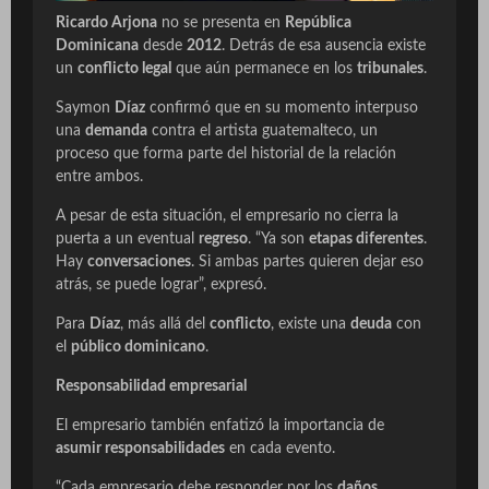
Ricardo Arjona
no se presenta en
República
Dominicana
desde
2012
. Detrás de esa ausencia existe
un
conflicto legal
que aún permanece en los
tribunales
.
Saymon
Díaz
confirmó que en su momento interpuso
una
demanda
contra el artista guatemalteco, un
proceso que forma parte del historial de la relación
entre ambos.
A pesar de esta situación, el empresario no cierra la
puerta a un eventual
regreso
. “Ya son
etapas diferentes
.
Hay
conversaciones
. Si ambas partes quieren dejar eso
atrás, se puede lograr”, expresó.
Para
Díaz
, más allá del
conflicto
, existe una
deuda
con
el
público dominicano
.
Responsabilidad empresarial
El empresario también enfatizó la importancia de
asumir responsabilidades
en cada evento.
“Cada empresario debe responder por los
daños
.