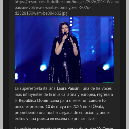
https://resources.diariolibre.com/images/2026/04/29/laura-
pausini-volvera-a-santo-domingo-en-2026-
d2328150wam-be384602.jpg
La superestrella italiana
Laura Pausini
, una de las voces
más influyentes de la música latina y europea, regresa a
la
República Dominicana
para ofrecer un
concierto
único el próximo
10 de mayo
de 2026 en El Óvalo,
prometiendo una noche cargada de emoción, grandes
éxitos y una
puesta en escena
de primer nivel.