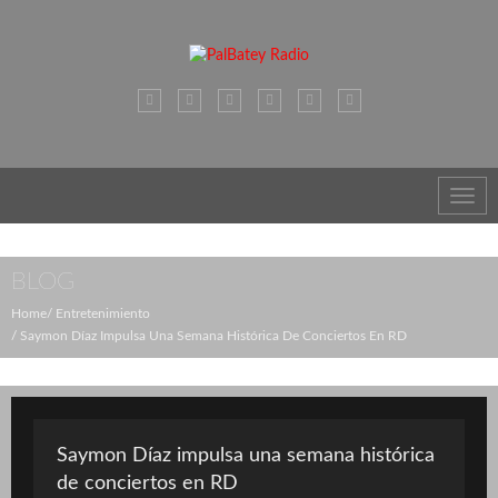
Toggl
navig
BLOG
Home
Entretenimiento
Saymon Díaz Impulsa Una Semana Histórica De Conciertos En RD
Saymon Díaz impulsa una semana histórica
de conciertos en RD