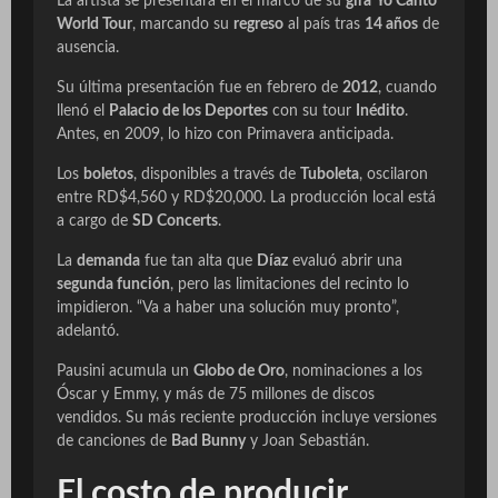
La artista se presentará en el marco de su
gira
Yo Canto
World Tour
, marcando su
regreso
al país tras
14 años
de
ausencia.
Su última presentación fue en febrero de
2012
, cuando
llenó el
Palacio de los Deportes
con su tour
Inédito
.
Antes, en 2009, lo hizo con
Primavera anticipada
.
Los
boletos
, disponibles a través de
Tuboleta
, oscilaron
entre RD$4,560 y RD$20,000. La producción local está
a cargo de
SD Concerts
.
La
demanda
fue tan alta que
Díaz
evaluó abrir una
segunda función
, pero las limitaciones del recinto lo
impidieron. “Va a haber una solución muy pronto”,
adelantó.
Pausini acumula un
Globo de Oro
, nominaciones a los
Óscar y Emmy, y más de 75 millones de discos
vendidos. Su más reciente producción incluye versiones
de canciones de
Bad Bunny
y Joan Sebastián.
El costo de producir