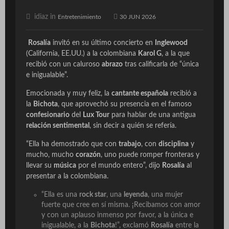
idiaz in
Entretenimiento
30 JUN 2026
Rosalía
invitó en su último concierto en
Inglewood
(California, EE.UU.) a la colombiana
Karol G
, a la que
recibió con un caluroso
abrazo
tras calificarla de “única
e inigualable”.
Emocionada y muy feliz, la
cantante española
recibió a
la
Bichota
, que aprovechó su presencia en el famoso
confesionario
del
Lux Tour
para hablar de una antigua
relación sentimental
, sin decir a quién se refería.
“Ella ha demostrado que con
trabajo
, con
disciplina
y
mucho, mucho
corazón
, uno puede romper fronteras y
llevar su
música
por el mundo entero”, dijo
Rosalía
al
presentar a la colombiana.
“Ella es una
rock star
, una
leyenda
, una mujer
fuerte que cree en sí misma. ¡Recibamos con amor
y con un aplauso inmenso por favor, a la única e
inigualable, a la
Bichota
!”, exclamó
Rosalía
entre la