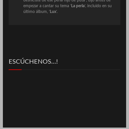
deshiciste de ese perla hijo de puta”, dijo antes de
empezar a cantar su tema ‘
La perla
‘, incluido en su
último álbum, ‘
Lux
‘.
ESCÚCHENOS…!