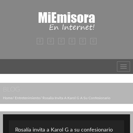
Toggl
navig
BLOG
Home
Entretenimiento
Rosalía Invita A Karol G A Su Confesionario
Rosalía invita a Karol G a su confesionario