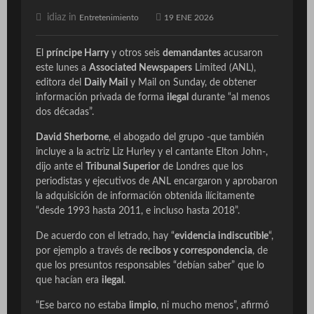
idiaz in
Entretenimiento
19 ENE 2026
El
príncipe Harry
y otros seis
demandantes
acusaron
este lunes a
Associated Newspapers
Limited (ANL),
editora del
Daily Mail
y
Mail on Sunday
, de obtener
información privada de forma
ilegal
durante “al menos
dos décadas”.
David Sherborne
, el abogado del grupo -que también
incluye a la actriz Liz Hurley y el cantante Elton John-,
dijo ante el
Tribunal Superior
de Londres que los
periodistas y ejecutivos de ANL encargaron y aprobaron
la adquisición de información obtenida ilícitamente
“desde 1993 hasta 2011, e incluso hasta 2018”.
De acuerdo con el letrado, hay “
evidencia indiscutible
“,
por ejemplo a través de
recibos y correspondencia
, de
que los presuntos responsables “debían saber” que lo
que hacían era
ilegal
.
“Ese barco no estaba
limpio
, ni mucho menos”, afirmó