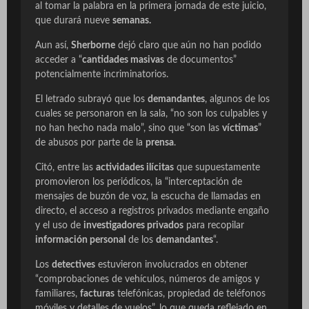
al tomar la palabra en la primera jornada de este juicio,
que durará nueve
semanas.
Aun así,
Sherborne
dejó claro que aún no han podido
acceder a “
cantidades masivas
de documentos”
potencialmente incriminatorios.
El letrado subrayó que los
demandantes
, algunos de los
cuales se personaron en la sala, “no son los culpables y
no han hecho nada malo”, sino que “son las
víctimas
”
de abusos por parte de la
prensa
.
Citó, entre las
actividades ilícitas
que supuestamente
promovieron los periódicos, la “interceptación de
mensajes de buzón de voz, la escucha de llamadas en
directo, el acceso a registros privados mediante engaño
y el uso de
investigadores privados
para recopilar
información personal
de los
demandantes
“.
Los
detectives
estuvieron involucrados en obtener
“comprobaciones de vehículos, números de amigos y
familiares,
facturas
telefónicas, propiedad de teléfonos
móviles y detalles de vuelos”, lo que queda reflejado en