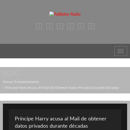
Toggl
navig
BLOG
Home
Entretenimiento
Príncipe Harry Acusa Al Mail De Obtener Datos Privados Durante Décadas
Príncipe Harry acusa al Mail de obtener
datos privados durante décadas