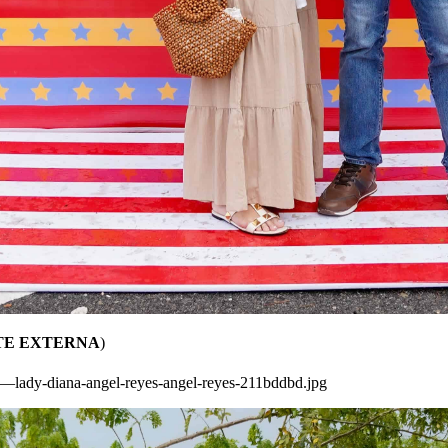
TE EXTERNA
)
-5—lady-diana-angel-reyes-angel-reyes-211bddbd.jpg