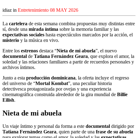
idiaz in
Entretenimiento
08 MAY 2026
La
cartelera
de esta semana combina propuestas muy distintas entre
sí, desde una
mirada íntima
sobre la memoria familiar y las
expectativas sociales
hasta espectáculos marcados por la acción, el
misterio
y la música en vivo.
Entre los
estrenos
destaca “
Nieta de mi abuela
”, el nuevo
documental
de
Tatiana Fernández Geara
, que explora el amor, la
soledad y las relaciones familiares a partir de recuerdos personales y
archivos íntimos.
Junto a esta
producción dominicana
, la oferta incluye el regreso
del universo de “
Mortal Kombat
”, una peculiar historia
detectivesca protagonizada por ovejas y una experiencia
cinematográfica construida alrededor de la gira mundial de
Billie
Eilish
.
Nieta de mi abuela
Un viaje íntimo y personal da forma a este
documental
dirigido por
Tatiana Fernández Geara
, quien parte de una
frase de su abuela
para explorar temas como el amor, la soledad y las
expectativas