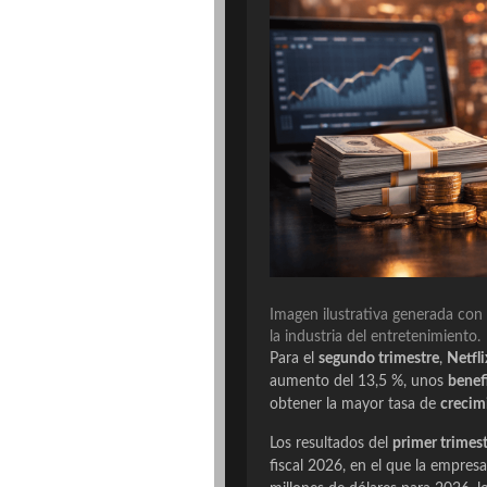
Imagen ilustrativa generada con i
la industria del entretenimiento.
Para el
segundo trimestre
,
Netfli
aumento del 13,5 %, unos
benef
obtener la mayor tasa de
crecim
Los resultados del
primer trimes
fiscal 2026, en el que la empre