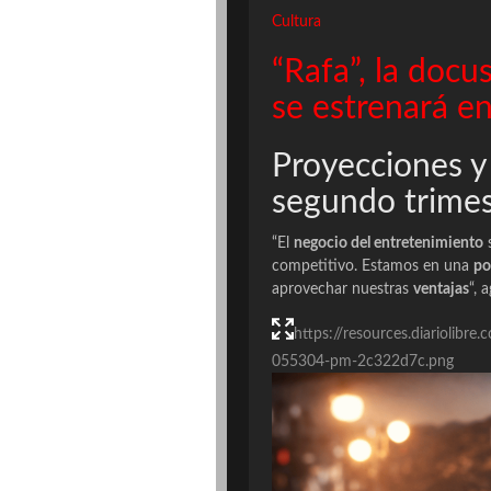
Cultura
“Rafa”, la docu
se estrenará en
Proyecciones y 
segundo trimest
“El
negocio del entretenimiento
s
competitivo. Estamos en una
po
aprovechar nuestras
ventajas
“, 
https://resources.diariolib
055304-pm-2c322d7c.png