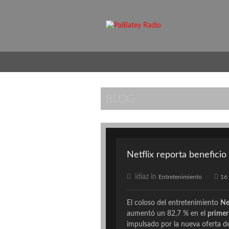
BLOG
Netflix reporta beneficio
idiaz in
Entretenimiento
16
El coloso del entretenimiento
Ne
aumentó un 82,7 % en el
primer
impulsado por la nueva oferta 