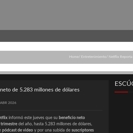
Home
Entretenimiento
Netflix Report
ESCÚ
 neto de 5.283 millones de dólares
 ABR 2026
tflix
informó este jueves que su
beneficio neto
 trimestre
del año, hasta 5.283 millones de dólares,
de
pódcast de video
y por una subida de
suscriptores