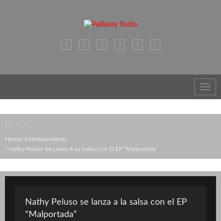
Toggl
navig
BLOG
Home
Entretenimiento
Nathy Peluso Se Lanza A La Salsa Con El EP “Malportada”
Nathy Peluso se lanza a la salsa con el EP
“Malportada”