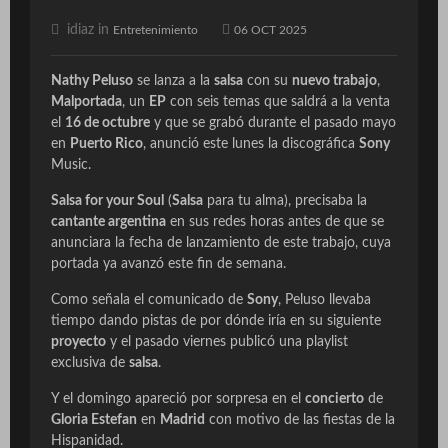
idiaz in
Entretenimiento
06 OCT 2025
Nathy Peluso
se lanza a la
salsa
con su
nuevo trabajo
,
Malportada
, un
EP
con seis temas que saldrá a la venta
el
16 de octubre
y que se grabó durante el pasado mayo
en
Puerto Rico
, anunció este lunes la discográfica
Sony
Music.
Salsa for your Soul
(
Salsa
para tu alma)
, precisaba la
cantante argentina
en sus redes horas antes de que se
anunciara la fecha de lanzamiento de este trabajo, cuya
portada ya avanzó este fin de semana.
Como señala el comunicado de
Sony
, Peluso llevaba
tiempo dando pistas de por dónde iría en su siguiente
proyecto
y el pasado viernes publicó una
playlist
exclusiva de
salsa
.
Y el domingo apareció por sorpresa en el
concierto
de
Gloria Estefan
en
Madrid
con motivo de las fiestas de la
Hispanidad.