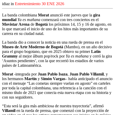
idiaz in
Entretenimiento
30 ENE 2026
La banda colombiana
Morat
anunció este jueves que la
gira
mundial
Ya es mañana
comenzará con tres conciertos en el
Movistar Arena
de
Bogotá
los próximos 14, 15 y 16 de agosto, en
lo que marcará el inicio de uno de los hitos más importantes de su
carrera en su ciudad natal.
La banda dio a conocer la noticia en una rueda de prensa en el
Museo de Arte Moderno de Bogotá
(Mambo), en un año decisivo
para el grupo bogotano, que en 2025 obtuvo su primer
Latin
Grammy
al mejor álbum pop/rock por
Ya es mañana
y cerró la gira
‘Asuntos pendientes’, con la que recorrió los estadios de varios
países de Latinoamérica.
Morat
-integrada por
Juan Pablo Isaza
,
Juan Pablo Villamil
, y
los hermanos
Martín
y
Simón Vargas
– había anticipado el anuncio
con el mensaje “Las cometas siempre vuelan en agosto” en carteles
por toda la capital colombiana, una referencia a la canción con el
mismo título de 2021 que conecta esta nueva etapa con su historia y
con sus seguidores.
“Esta será la gira más ambiciosa de nuestra trayectoria”, afirmó
Villamil
en la rueda de prensa, que comenzó con la proyección de