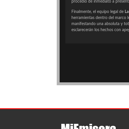
procedió de inmediato a present
Finalmente, el equipo legal de
La
herramientas dentro del marco l
manifestando una absoluta y to
esclarecerán los hechos con apeg