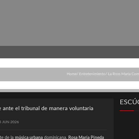
Home
Entretenimiento
La Ross María Com
ESCÚ
ante el tribunal de manera voluntaria
5 JUN 2026
te de la
música urbana
dominicana,
Rosa María Pineda