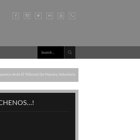
parece Ante El Tribunal De Manera Voluntaria
CHENOS…!