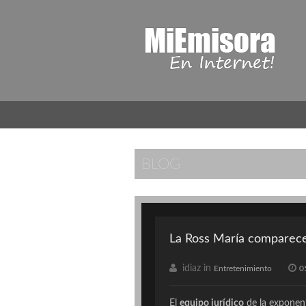
BLOG
La Ross María comparece 
idiaz in
Entretenimiento
0
El
equipo jurídico
de la exponen