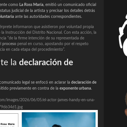
amente como
La Ross María
, emitió un comunicado oficial
tatus judicial de la artista y precisar los detalles detrás
luntaria
ante las autoridades correspondientes.
térprete informaron que asistieron por voluntad propia
la Instrucción del Distrito Nacional. Con esta acción, la
cia “de la firme intención de su representada de
el
proceso
penal en curso, apostando por el respeto
ncia en cada etapa del procedimiento”.
nte la
declaración de
 comunicado legal se enfocó en aclarar la
declaración de
itido previamente en contra de la
exponente urbana
.
re.com/images/2026/06/05/el-actor-james-handy-en-una-
-796b34d1.jpg