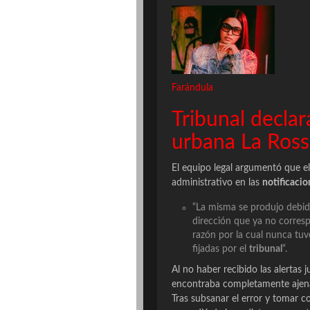
Farándula
Tribunal declar
urbana La Ross
El equipo legal argumentó que el
administrativo en las
notificacio
“La misma se produjo debid
dirección que ya no corres
razón por la cual nunca tu
fijadas por el
tribunal
“.
Al no haber recibido las alertas j
encontraba completamente ajen
Tras subsanar el error y tomar c