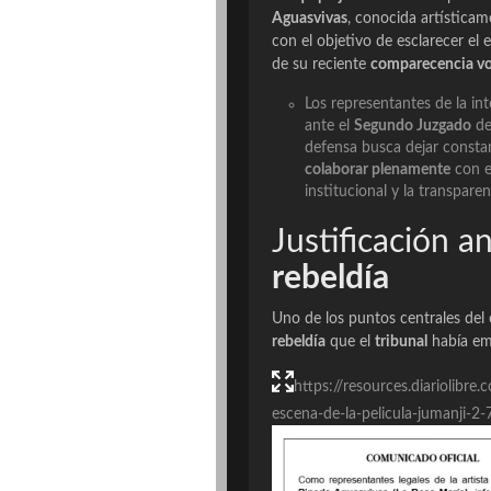
Aguasvivas
, conocida artístic
con el objetivo de esclarecer el es
de su reciente
comparecencia vo
Los representantes de la in
ante el
Segundo Juzgado
de 
defensa busca dejar constan
colaborar plenamente
con 
institucional y la transpare
Justificación a
rebeldía
Uno de los puntos centrales del
rebeldía
que el
tribunal
había em
https://resources.diariolib
escena-de-la-pelicula-jumanji-2