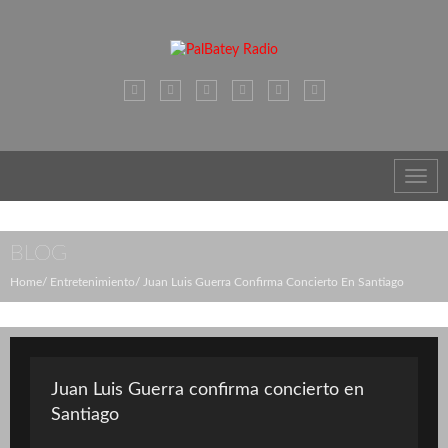
Toggl
navig
BLOG
Home
Entretenimiento
Juan Luis Guerra Confirma Concierto En Santiago
Juan Luis Guerra confirma concierto en
Santiago