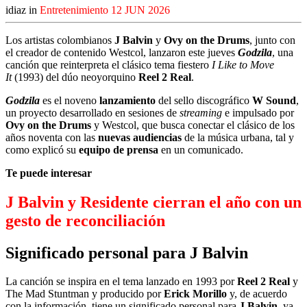
idiaz in
Entretenimiento
12 JUN 2026
Los artistas colombianos
J Balvin
y
Ovy on the Drums
, junto con
el creador de contenido Westcol, lanzaron este jueves
Godzila
, una
canción que reinterpreta el clásico tema fiestero
I Like to Move
It
(1993) del dúo neoyorquino
Reel 2 Real
.
Godzila
es el noveno
lanzamiento
del sello discográfico
W Sound
,
un proyecto desarrollado en sesiones de
streaming
e impulsado por
Ovy on the Drums
y Westcol, que busca conectar el clásico de los
años noventa con las
nuevas audiencias
de la música urbana, tal y
como explicó su
equipo de prensa
en un comunicado.
Te puede interesar
J Balvin y Residente cierran el año con un
gesto de reconciliación
Significado personal para J Balvin
La canción se inspira en el tema lanzado en 1993 por
Reel 2 Real
y
The Mad Stuntman y producido por
Erick Morillo
y, de acuerdo
con la información, tiene un significado personal para
J Balvin
, ya