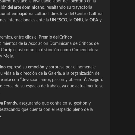
llent destacó la invaluable labor de Tolentino en la
ión del arte dominicano
, resaltando su trayectoria
cional
, embajadora cultural, directora del Centro Cultural
nes internacionales ante la
UNESCO
, la
ONU
, la
OEA
y
emios, entre ellos el
Premio del Crítico
cimientos de la Asociación Dominicana de Críticos de
n Corripio, así como su distinción como Comendadora
y Mella.
ino
expresó su
emoción
y sorpresa por el homenaje
 vida a la dirección de la Galería, a la organización de
re arte
con “devoción, amor, pasión y obsesión”. Aseguró
o cerca de su espacio de trabajo, ya que actualmente se
.
va Prandy
, asegurando que confía en su gestión y
 destacando que cuenta con el respaldo pleno de la
s
.