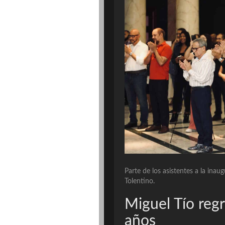
Parte de los asistentes a la ina
Tolentino.
Miguel Tío regr
años