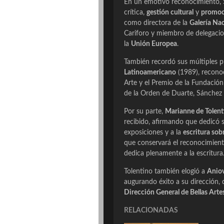
En un emotivo reconocimiento, Sa
crítica,
gestión cultural
y
promoc
como directora de la
Galería Na
Cariforo y miembro de delegacio
la
Unión Europea
.
También recordó sus múltiples pr
Latinoamericano
(1989), recono
Arte y el Premio de la Fundació
de la Orden de Duarte, Sánchez 
Por su parte,
Marianne de Tolent
recibido, afirmando que dedicó su
exposiciones y a la
escritura sob
que conservará el reconocimient
dedica plenamente a la escritura
Tolentino también elogió a
Anio
augurando éxito a su dirección,
Dirección General de Bellas Arte
RELACIONADAS