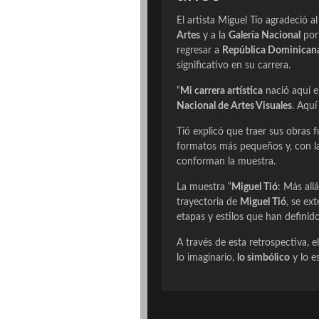
El artista Miguel Tío agradeció a
Artes
y a la
Galería Nacional
por 
regresar a
República Dominican
significativo en su carrera.
“
Mi carrera artística
nació aquí 
Nacional de Artes Visuales
. Aquí
Tió explicó que traer sus obras 
formatos más pequeños y, con la
conforman la muestra.
La muestra “
Miguel Tió
: Más all
trayectoria de
Miguel Tió
, se ex
etapas y estilos que han definid
A través de esta retrospectiva, 
lo imaginario,
lo simbólico
y lo es