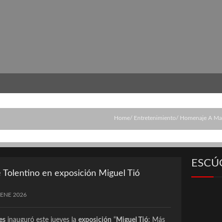
Home
Entretenimiento
Homenaje A Mar
ESCÚ
Tolentino en exposición Miguel Tió
 ENE 2026
es
inauguró este jueves la
exposición
“
Miguel Tió
: Más