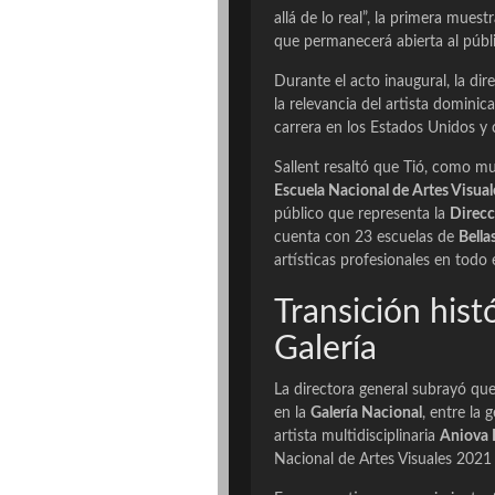
allá de lo real”, la primera mues
que permanecerá abierta al públ
Durante el acto inaugural, la dir
la relevancia del artista domini
carrera en los Estados Unidos y c
Sallent resaltó que Tió, como m
Escuela Nacional de Artes Visual
público que representa la
Direcc
cuenta con 23 escuelas de
Bella
artísticas profesionales en todo e
Transición histó
Galería
La directora general subrayó qu
en la
Galería Nacional
, entre la 
artista multidisciplinaria
Aniova 
Nacional de Artes Visuales 2021