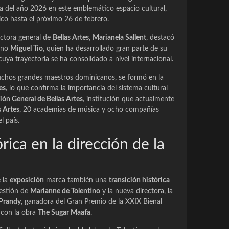
tra del año 2026 en este emblemático espacio cultural,
ico hasta el próximo 26 de febrero.
ectora general de
Bellas Artes
,
Marianela Sallent
, destacó
cano
Miguel Tío
, quien ha desarrollado gran parte de su
uya trayectoria se ha consolidado a nivel internacional.
uchos grandes maestros dominicanos, se formó en la
es
, lo que confirma la importancia del sistema cultural
ión General de Bellas Artes
, institución que actualmente
s Artes
, 20 academias de música y ocho compañías
l país.
rica en la dirección de la
e la
exposición
marca también una
transición histórica
gestión de
Marianne de Tolentino
y la nueva directora, la
Prandy
, ganadora del Gran Premio de la XXIX Bienal
 con la obra
The Sugar Maafa
.