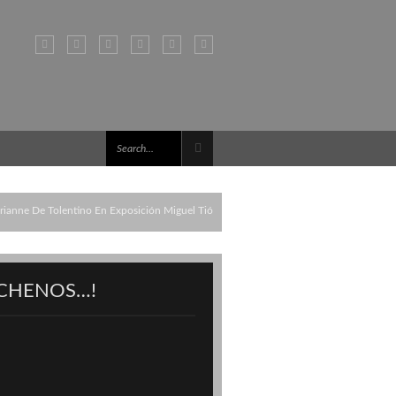
ianne De Tolentino En Exposición Miguel Tió
CHENOS…!