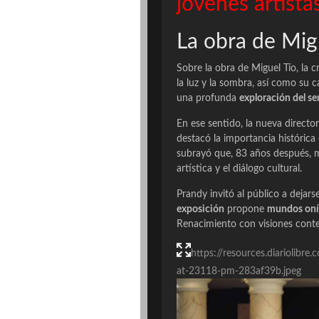
jóvenes artista
La obra de Mig
Sobre la obra de Miguel Tío, la c
la luz y la sombra, así como su c
una profunda
exploración del s
En ese sentido, la nueva directo
destacó la importancia históric
subrayó que, 83 años después, m
artística y el diálogo cultural.
Prandy invitó al público a dejars
exposición
propone
mundos oní
Renacimiento con visiones conte
https://resources.diariolib
at-23118-pm-283af39b.jpeg