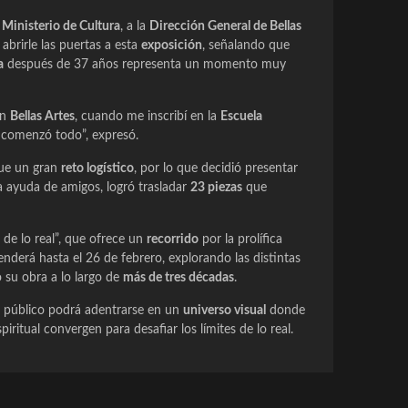
l
Ministerio de Cultura
, a la
Dirección General de Bellas
abrirle las puertas a esta
exposición
, señalando que
a
después de 37 años representa un momento muy
en
Bellas Artes
, cuando me inscribí en la
Escuela
 comenzó todo”, expresó.
fue un gran
reto logístico
, por lo que decidió presentar
 ayuda de amigos, logró trasladar
23 piezas
que
á de lo real”, que ofrece un
recorrido
por la prolífica
tenderá hasta el 26 de febrero, explorando las distintas
o su obra a lo largo de
más de tres décadas
.
el público podrá adentrarse en un
universo visual
donde
piritual convergen para desafiar los límites de lo real.