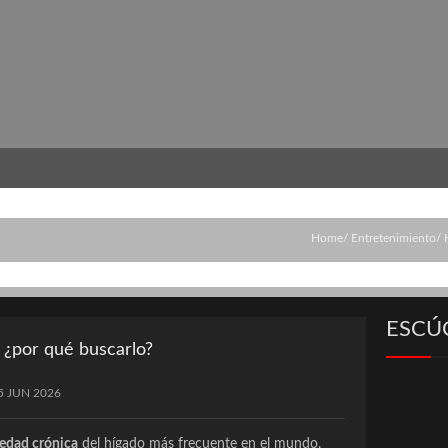
Home
Entretenimiento
ESCÚ
 ¿por qué buscarlo?
5 JUN 2026
edad crónica
del hígado más frecuente en el mundo.