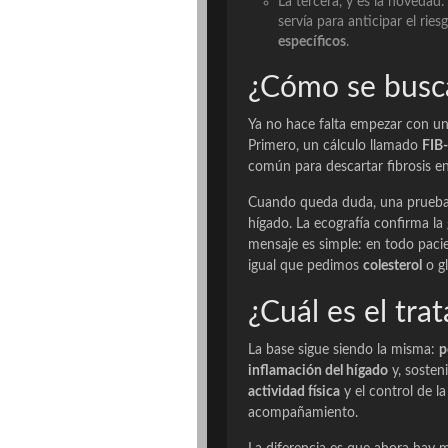
La tercera, y es la novedad:
servía para anticipar el rie
específicos
.
¿Cómo se busc
Ya no hace falta empezar con u
Primero, un cálculo llamado
FIB
común para descartar fibrosis en
Cuando queda duda, una prueba r
hígado. La ecografía confirma la 
mensaje es simple: en todo pac
igual que pedimos
colesterol
o gl
¿Cuál es el tra
La base sigue siendo la misma:
p
inflamación del hígado
y, sosteni
actividad física
y el control de la
acompañamiento.