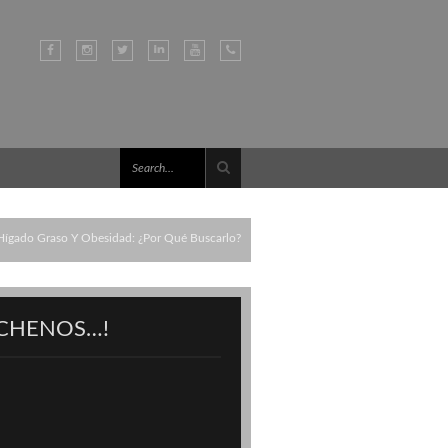
Hígado Graso Y Obesidad: ¿por Qué Buscarlo?
CHENOS…!