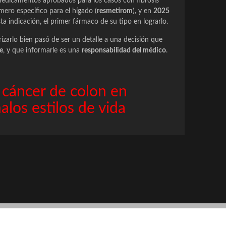
medicamentos aprobados para los casos con fibrosis
imero específico para el hígado (
resmetirom
), y en
2025
ta indicación, el primer fármaco de su tipo en lograrlo.
izarlo bien pasó de ser un detalle a una decisión que
e
, y que informarle es una
responsabilidad del médico
.
 cáncer de colon en
los estilos de vida