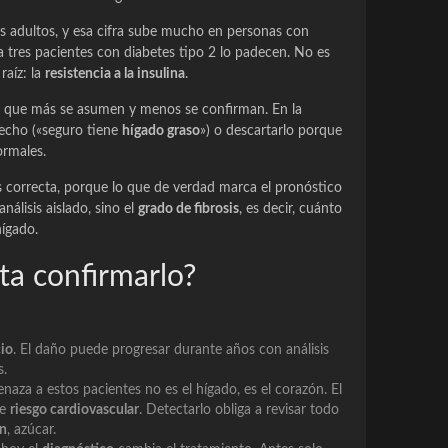
os adultos, y esa cifra sube mucho en personas con
 tres pacientes con diabetes tipo 2 lo padecen. No es
raíz: la
resistencia a la insulina
.
que más se asumen y menos se confirman. En la
hecho («seguro tiene
hígado graso
») o descartarlo porque
ormales.
 correcta, porque lo que de verdad marca el pronóstico
nálisis aislado, sino el
grado de fibrosis
, es decir, cuánto
ígado.
ta confirmarlo?
cio
. El daño puede progresar durante años con análisis
s.
aza a estos pacientes no es el hígado, es el corazón. El
de
riesgo cardiovascular
. Detectarlo obliga a revisar todo
ón
, azúcar.