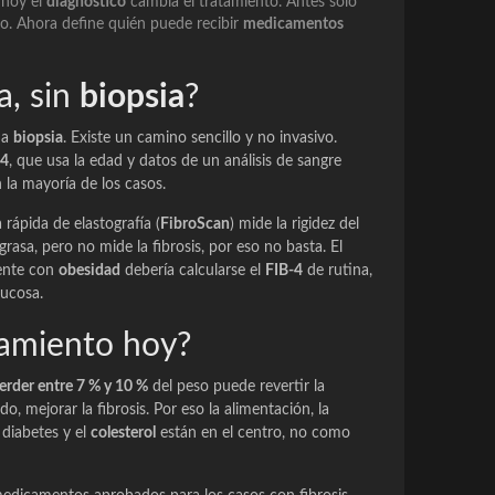
 hoy el
diagnóstico
cambia el tratamiento. Antes solo
sgo. Ahora define quién puede recibir
medicamentos
a, sin
biopsia
?
na
biopsia
. Existe un camino sencillo y no invasivo.
-4
, que usa la edad y datos de un análisis de sangre
 la mayoría de los casos.
ápida de elastografía (
FibroScan
) mide la rigidez del
grasa, pero no mide la fibrosis, por eso no basta. El
iente con
obesidad
debería calcularse el
FIB-4
de rutina,
ucosa.
tamiento hoy?
erder entre 7 % y 10 %
del peso puede revertir la
do, mejorar la fibrosis. Por eso la alimentación, la
 diabetes y el
colesterol
están en el centro, no como