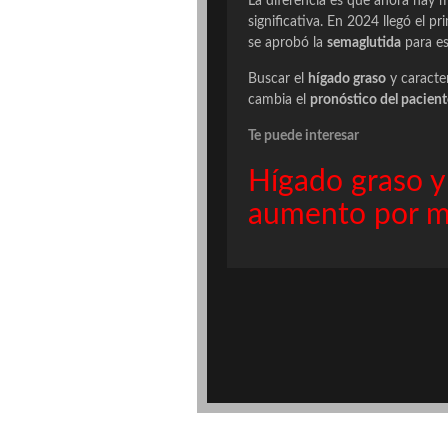
La diferencia es que ahora hay 
significativa. En 2024 llegó el pr
se aprobó la
semaglutida
para es
Buscar el
hígado graso
y caracter
cambia el
pronóstico del pacient
Te puede interesar
Hígado graso y
aumento por ma