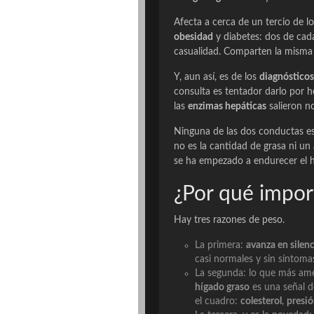
Afecta a cerca de un tercio de l
obesidad
y diabetes: dos de cada
casualidad. Comparten la misma 
Y, aun así, es de los
diagnósticos
consulta es tentador darlo por 
las
enzimas hepáticas
salieron n
Ninguna de las dos conductas es
no es la cantidad de grasa ni un a
se ha empezado a endurecer el h
¿Por qué impor
Hay tres razones de peso.
La primera:
avanza en silen
casi normales y sin síntoma
La segunda: lo que más amen
hígado graso
es una señal 
el cuadro:
colesterol
,
presi