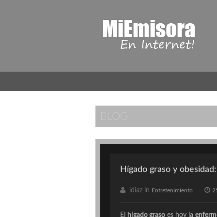
BLOG
Hígado graso y obesidad:
idiaz in
Entretenimiento
2
El
hígado graso
es hoy la
enferm