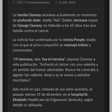
idiaz in
Entretenimiento
21 DIC 2025
La
familia Clooney
atraviesa actualmente un momento
de
profundo dolor
. Adelia “Ada” Zeidler,
hermana
mayor
de
George Clooney
, ha fallecido a los 65 años tras una
batalla contra el cáncer.
La noticia fue confirmada por
la
revista People
, medio
con el que el actor compartió un
mensaje íntimo
y
conmovedor.
“Mi
hermana
, Ada,
fue mi heroína
”, expresó Clooney a
esta publicación. “Enfrentó el cáncer con una valentía y
un sentido del humor admirables. Nunca he conocido a
alguien tan valiente. Amal y yo la vamos a extrañar
muchísimo”.
Ada murió en paz, rodeada de sus seres queridos, el
pasado viernes 19 de diciembre, en el
hospital St.
Elizabeth
Healthcare de Edgewood, Kentucky, según
detalla su obituario.