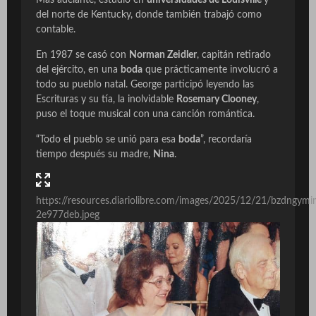
Más adelante, estudió en
universidades de Louisville
y
del norte de Kentucky, donde también trabajó como
contable.
En 1987 se casó con
Norman Zeidler
, capitán retirado
del ejército, en una
boda
que prácticamente involucró a
todo su pueblo natal. George participó leyendo las
Escrituras y su tía, la inolvidable
Rosemary Clooney
,
puso el toque musical con una canción romántica.
“Todo el pueblo se unió para esa
boda
”, recordaría
tiempo después su madre,
Nina
.
https://resources.diariolibre.com/images/2025/12/21/bzdngymi
2e977deb.jpeg