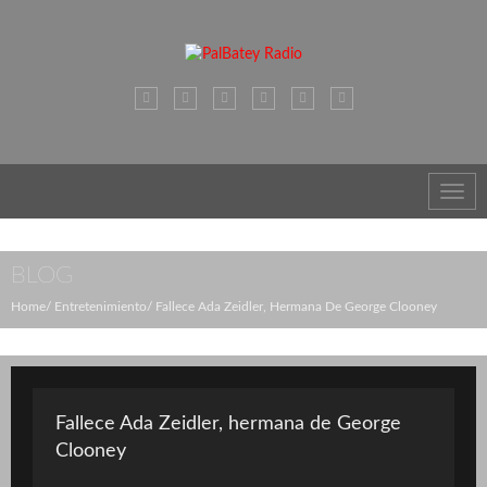
Toggl
navig
BLOG
Home
Entretenimiento
Fallece Ada Zeidler, Hermana De George Clooney
Fallece Ada Zeidler, hermana de George
Clooney