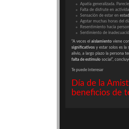
Apatía generalizada. Parec
Falta de disfrute en activid
Sensación de estar en
esta
Agotar muchas horas del 
Resentimiento hacia persona
Sentimiento de inadecuació
“A veces el
aislamiento
viene com
significativos
y estar solos es la
alivio, a largo plazo la persona
falta de estímulo
social”, concluy
Te puede interesar
Día de la Amist
beneficios de 