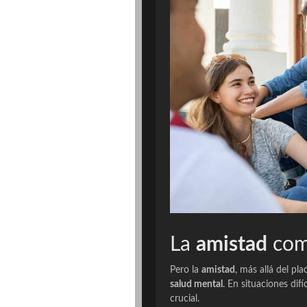
La
amistad
com
Pero la
amistad
, más allá del p
salud mental
. En situaciones di
crucial.