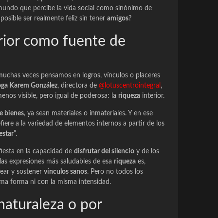
mundo que percibe la vida social como sinónimo de
 posible ser realmente feliz sin tener
amigos
?
rior como fuente de
muchas veces pensamos en logros, vínculos o placeres
oga Karem González
, directora de
@lotuscentrointegral
,
nos visible, pero igual de poderosa: la
riqueza
interior.
e bienes
, ya sean materiales o inmateriales. Y en ese
fiere a la variedad de elementos internos a partir de los
estar
”.
iesta en la capacidad de
disfrutar del silencio
y de los
las expresiones más saludables de esa
riqueza
es,
rear y sostener
vínculos sanos
. Pero no todos los
sma forma ni con la misma intensidad.
naturaleza o por