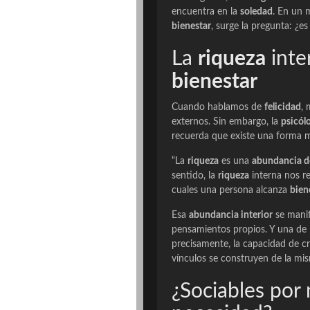
encuentra en la
soledad
. En un 
bienestar
, surge la pregunta: ¿es
La
riqueza
inte
bienestar
Cuando hablamos de
felicidad
, 
externos. Sin embargo, la
psicól
recuerda que existe una forma me
“La
riqueza
es una
abundancia d
sentido, la
riqueza
interna nos re
cuales una persona alcanza
bien
Esa
abundancia interior
se manif
pensamientos propios. Y una de 
precisamente, la capacidad de c
vínculos se construyen de la mi
¿Sociables por 