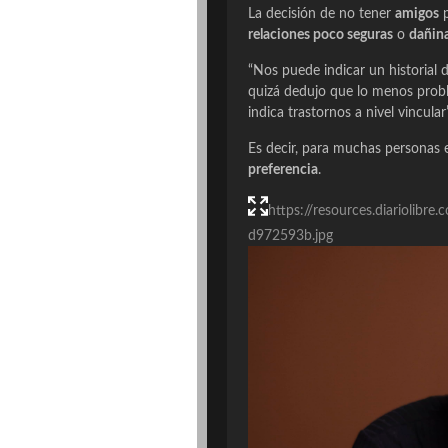
La decisión de no tener
amigos
p
relaciones poco seguras
o
dañin
“Nos puede indicar un historial 
quizá dedujo que lo menos prob
indica trastornos a nivel vincular”
Es decir, para muchas personas e
preferencia
.
https://resources.diariolib
d972593b.jpg