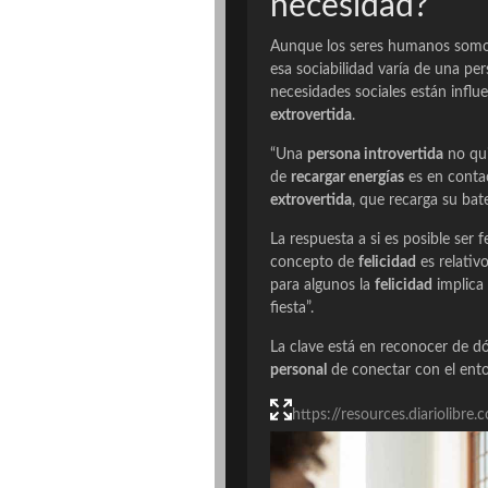
necesidad?
Aunque los seres humanos somos
esa sociabilidad varía de una pe
necesidades sociales están influ
extrovertida
.
“Una
persona introvertida
no qui
de
recargar energías
es en conta
extrovertida
, que recarga su bate
La respuesta a si es posible ser fe
concepto de
felicidad
es relativ
para algunos la
felicidad
implica
fiesta”.
La clave está en reconocer de
personal
de conectar con el ent
https://resources.diariolib