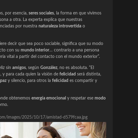
, por esencia,
seres sociales
, la forma en que vivimos
rsona a otra. La experta explica que nuestras
enciadas por nuestra
naturaleza introvertida
o
ere decir que sea poco sociable, significa que su modo
cto con su
mundo interior
… contrario a una persona
ría vital a partir del contacto con el mundo exterior”.
liz sin
amigos
, según
González
, no es absoluta. “El
o, y para cada quien la visión de
felicidad
será distinta,
paz
y silencio, para otros la
felicidad
es compartir y
 dónde obtenemos
energía emocional
y respetar ese
modo
orno.
re.com/images/2025/10/17/amistad-d579fcaa.jpg