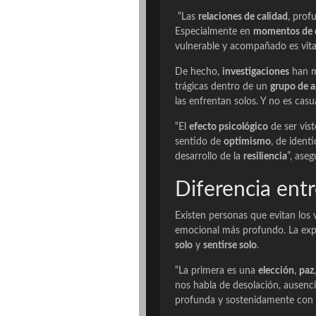
“Las
relaciones de calidad
, prof
Especialmente en
momentos de 
vulnerable y acompañado es vita
De hecho,
investigaciones
han m
trágicas dentro de un
grupo de 
las enfrentan solos. Y no es casu
“El
efecto psicológico
de ser vist
sentido de
optimismo
, de ident
desarrollo de la
resiliencia
”, ase
Diferencia ent
Existen personas que evitan los
emocional más profundo. La exp
solo
y
sentirse solo
.
“La primera es una
elección
,
paz
nos habla de desolación, ausenci
profunda y sostenidamente con e