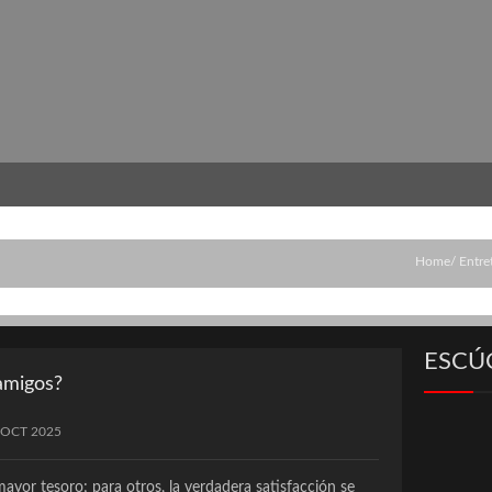
Home
Entre
ESCÚ
 amigos?
 OCT 2025
ayor tesoro; para otros, la verdadera satisfacción se