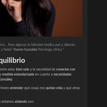
ivo… Para algunos la felicidad implica paz y silencio,
 y fiesta”
Karem González
Psicóloga clínica
“
quilibrio
ntre estar
bien solo
y la necesidad de
conectar con
na
medida estandarizada
en cuanto a
necesidades
González
.
primero
entender
qué cosas nos
quitan vida
y qué otras
os estamos
aislando
son: