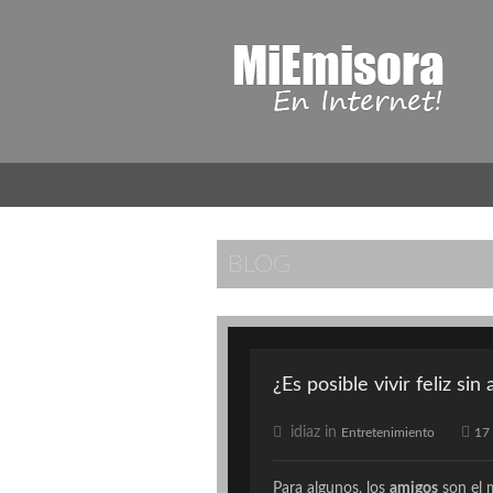
BLOG
¿Es posible vivir feliz sin
idiaz in
Entretenimiento
17
Para algunos, los
amigos
son el m