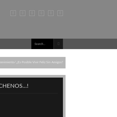
tenimiento
¿Es Posible Vivir Feliz Sin Amigos?
CHENOS…!