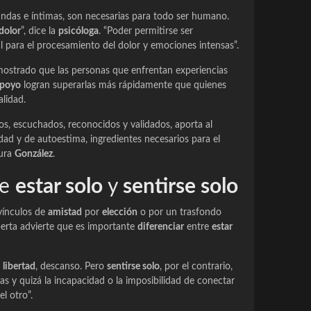
undas e íntimas, son necesarias para todo ser humano.
dolor
”, dice la
psicóloga
. “Poder permitirse ser
l para el procesamiento del dolor y emociones intensas”.
ostrado que las personas que enfrentan experiencias
apoyo
logran superarlas más rápidamente que quienes
alidad.
os, escuchados, reconocidos y validados, aporta al
idad y de autoestima, ingredientes necesarios para el
gura
González
.
re
estar solo
y
sentirse solo
 vínculos de
amistad
por
elección
o por un trasfondo
erta advierte que es importante
diferenciar
entre
estar
,
libertad
, descanso. Pero
sentirse solo
, por el contrario,
as y quizá la incapacidad o la imposibilidad de conectar
l otro”.