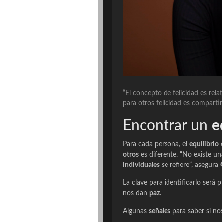
“El concepto de felicidad es relat
para otros felicidad es compartir
Encontrar un
e
Para cada persona, el
equilibrio
e
otros
es diferente. “No existe u
individuales
se refiere”, asegura
La clave para identificarlo será 
nos dan
paz
.
Algunas
señales
para saber si n