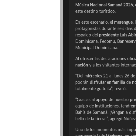
Música Nacional Samaná 2026
,
este destino turístico.
En este escenario, el
merengue
, 
protagonistas durante seis días 
respaldo del
presidente Luis Abi
Dominicana, Fedomu, Banreservas,
Municipal Dominicana.
Al ofrecer las declaraciones ofici
nación
y a los visitantes interna
“Del miércoles 21 al lunes 26 de 
podrán
disfrutar en familia
de n
totalmente gratuita”, reveló.
“Gracias al apoyo de nuestro
pre
equipo de instituciones, tendr
Bahía de Samaná. ¡Vengan a disf
bello de la tierra!”, agregó Núñez
Uno de los momentos más importa