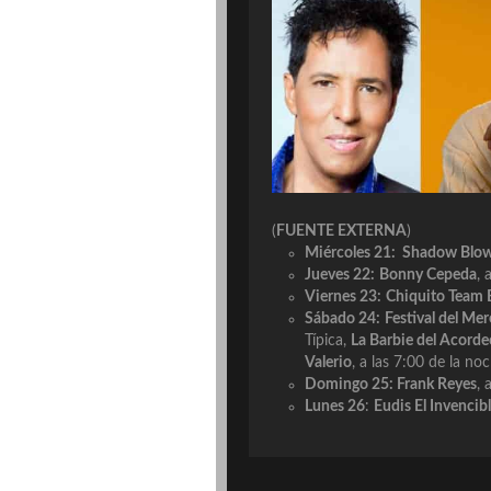
(
FUENTE EXTERNA
)
Miércoles 21:
Shadow Blo
Jueves 22:
Bonny Cepeda
, 
Viernes 23:
Chiquito Team
Sábado 24:
Festival del Me
Típica,
La Barbie del Acord
Valerio
, a las 7:00 de la no
Domingo 25:
Frank Reyes
, 
Lunes 26
:
Eudis El Invencib