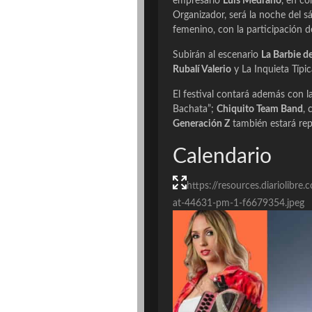
empresario
Luis Medrano
, en c
Organizador, será la noche del s
femenino, con la participación 
Subirán al escenario
La Barbie d
Rubalí Valerio
y La Inquieta Típic
El festival contará además con l
Bachata”;
Chiquito Team Band
, 
Generación Z
también estará re
Calendario
https://resources.diariolib
at-44631-pm-1-f6679354.jpeg