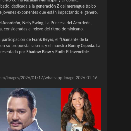
onjunto con la
Alcaldía Municipal
y el Comité
ábado, dedicada a la g
eneración Z
del
merengue
típico
de jóvenes exponentes que están impactando el género.
el Acordeón
,
Nelly Swing
, La Princesa del Acordeón,
a, consideradas el relevo del ritmo dominicano.
a participación de
Frank Reyes
, el “Diamante de la
con su propuesta salsera; y el maestro
Bonny Cepeda
. La
presentada por
Shadow Blow
y
Eudis El Invencible
.
re.com/images/2026/01/17/whatsapp-image-2026-01-16-