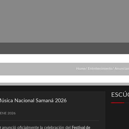
Home
Entretenimiento
Anuncian
ESCÚ
 Música Nacional Samaná 2026
 ENE 2026
z
anunció oficialmente la celebración del
Festival de