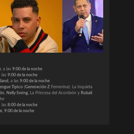
w
, a las
9:00 de la noche
a las
9:00 de la noche
 Band
, a las
9:00 de la noche
rengue Típico
(
Generación Z
Femenina): La Inquieta
eón
,
Nelly Swing
, La Princesa del Acordeón y
Rubalí
che
a las
8:00 de la noche
le
,
9:00 de la noche