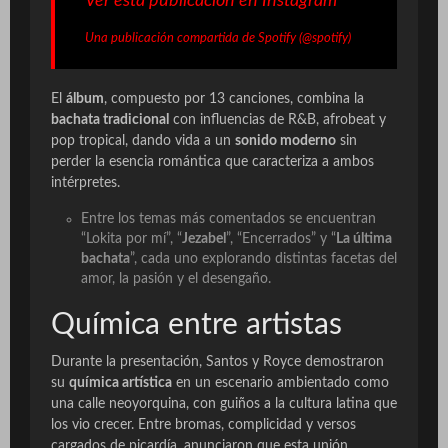
Ver esta publicación en Instagram
Una publicación compartida de Spotify (@spotify)
El
álbum
, compuesto por 13 canciones, combina la
bachata tradicional
con influencias de R&B, afrobeat y
pop tropical, dando vida a un
sonido moderno
sin
perder la esencia romántica que caracteriza a ambos
intérpretes.
Entre los temas más comentados se encuentran
“Lokita por mí”, “
Jezabel
”, “Encerrados” y “
La última
bachata
”, cada uno explorando distintas facetas del
amor, la pasión y el desengaño.
Química entre artistas
Durante la presentación, Santos y Royce demostraron
su
química artística
en un escenario ambientado como
una calle neoyorquina, con guiños a la cultura latina que
los vio crecer. Entre bromas, complicidad y versos
cargados de picardía, anunciaron que esta unión