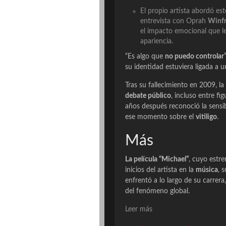
El propio artista abordó es
entrevista con Oprah
Winf
el impacto emocional que le
apariencia.
“Es algo que
no puedo controlar
su identidad estuviera ligada a 
Tras su fallecimiento en 2009, 
debate público
, incluso entre f
años después reconoció la sensib
ese momento sobre el
vitiligo
.
Más
La película “Michael”
, cuyo estre
inicios del artista en la
música
, 
enfrentó a lo largo de su carrer
del fenómeno global.
Leer más