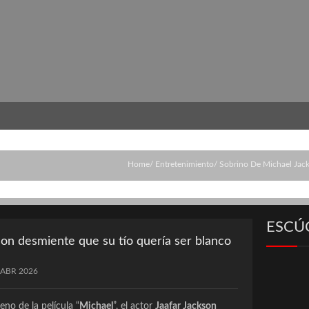
Home
Entretenimiento
Sobrino De Michael Jac
ESCÚ
on desmiente que su tío quería ser blanco
 ABR 2026
eno de la película “
Michael
”, el actor
Jaafar Jackson