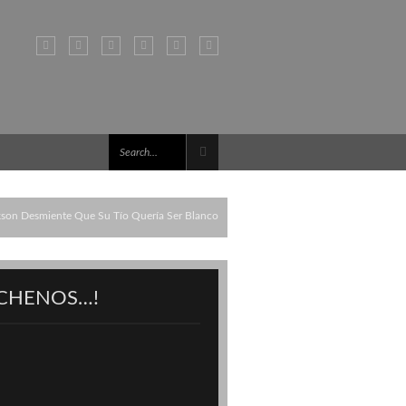
kson Desmiente Que Su Tío Quería Ser Blanco
CHENOS…!