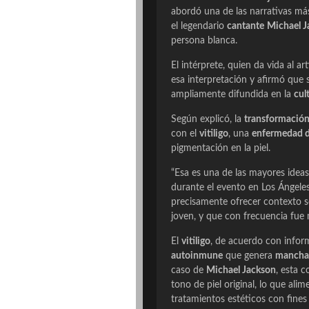
abordó una de las narrativas más 
el legendario
cantante
Michael J
persona blanca.
El intérprete, quien da vida al a
esa interpretación y afirmó que
ampliamente difundida en la
cul
Según explicó, la
transformación 
con el
vitiligo
, una
enfermedad d
pigmentación en la piel.
“Esa es una de las mayores ideas
durante el evento en Los Ángeles
precisamente ofrecer contexto s
joven, y que con frecuencia fue 
El
vitiligo
, de acuerdo con infor
autoinmune
que genera
mancha
caso de
Michael Jackson
, esta 
tono de piel original, lo que al
tratamientos estéticos con fines