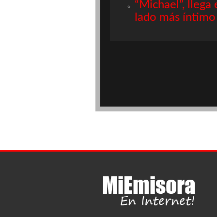
“Michael”, llega
lado más íntimo 