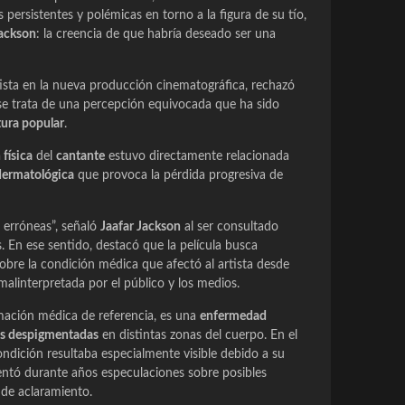
persistentes y polémicas en torno a la figura de su tío,
ackson
: la creencia de que habría deseado ser una
rtista en la nueva producción cinematográfica, rechazó
 se trata de una percepción equivocada que ha sido
tura popular
.
física
del
cantante
estuvo directamente relacionada
ermatológica
que provoca la pérdida progresiva de
 erróneas”, señaló
Jaafar Jackson
al ser consultado
. En ese sentido, destacó que la película busca
obre la condición médica que afectó al artista desde
malinterpretada por el público y los medios.
mación médica de referencia, es una
enfermedad
s despigmentadas
en distintas zonas del cuerpo. En el
condición resultaba especialmente visible debido a su
imentó durante años especulaciones sobre posibles
 de aclaramiento.