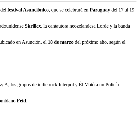
 del
festival Asunciónico
, que se celebrará en
Paraguay
del 17 al 19
stadounidense
Skrillex
, la cantautora neozelandesa Lorde y la banda
 ubicado en Asunción, el
18 de marzo
del próximo año, según el
sy A, los grupos de indie rock Interpol y Él Mató a un Policía
olombiano
Feid
.