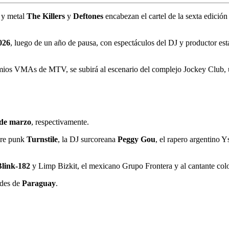
 y metal
The Killers
y
Deftones
encabezan el cartel de la sexta edición
026
, luego de un año de pausa, con espectáculos del DJ y productor e
remios VMAs de MTV, se subirá al escenario del complejo Jockey Club,
 de marzo
, respectivamente.
ore punk
Turnstile
, la DJ surcoreana
Peggy Gou
, el rapero argentino Y
Blink-182
y Limp Bizkit, el mexicano Grupo Frontera y al cantante c
ndes de
Paraguay
.