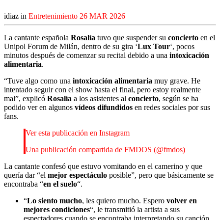
idiaz in
Entretenimiento
26 MAR 2026
La cantante española
Rosalía
tuvo que suspender su
concierto
en el
Unipol Forum de Milán, dentro de su gira ‘
Lux Tour
‘, pocos
minutos después de comenzar su recital debido a una
intoxicación
alimentaria
.
“Tuve algo como una
intoxicación alimentaria
muy grave. He
intentado seguir con el show hasta el final, pero estoy realmente
mal”, explicó
Rosalía
a los asistentes al
concierto
, según se ha
podido ver en algunos
vídeos difundidos
en redes sociales por sus
fans.
Ver esta publicación en Instagram
Una publicación compartida de FMDOS (@fmdos)
La cantante confesó que estuvo vomitando en el camerino y que
quería dar “el
mejor espectáculo
posible”, pero que básicamente se
encontraba “
en el suelo
“.
“
Lo siento mucho
, les quiero mucho. Espero
volver en
mejores condiciones
“, le transmitió la artista a sus
espectadores cuando se encontraba interpretando su canción