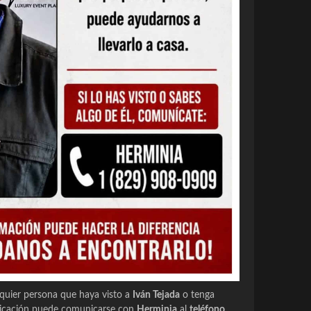
lquier persona que haya visto a
Iván Tejada
o tenga
bicación puede comunicarse con
Herminia
al
teléfono