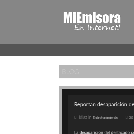
BLOG
Reportan desaparición de
idiaz in
Entretenimiento
30
La
desaparición
del destacado
c