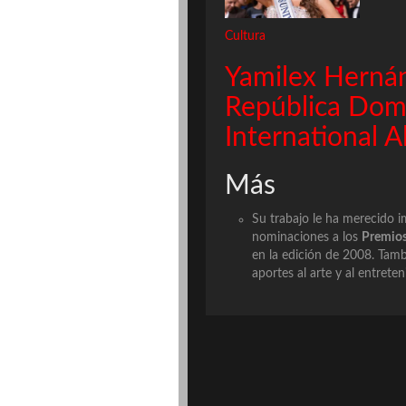
Cultura
Yamilex Hernán
República Domi
International A
Más
Su trabajo le ha merecido i
nominaciones a los
Premios
en la edición de 2008. Tam
aportes al arte y al entrete