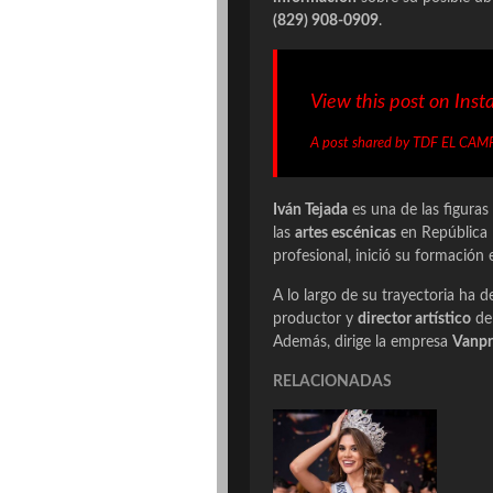
(829) 908-0909
.
View this post on Ins
A post shared by TDF EL CA
Iván Tejada
es una de las figuras
las
artes escénicas
en República
profesional, inició su formación 
A lo largo de su trayectoria ha 
productor y
director artístico
de 
Además, dirige la empresa
Vanpr
RELACIONADAS