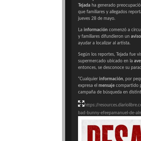
Tejada
ha generado preocupació
que familiares y allegados repo
jueves 28 de mayo.
La
información
comenzó a circul
y familiares difundieron un
aviso
ayudar a localizar al artista.
Según los reportes, Tejada fue v
supermercado ubicado en la
ave
entonces, se desconoce su para
“Cualquier
información
, por pe
expresa el
mensaje
compartido p
campaña de búsqueda en distinta
https://resources.diariolibr
bad-bunny-efeepamanuel-de-alm