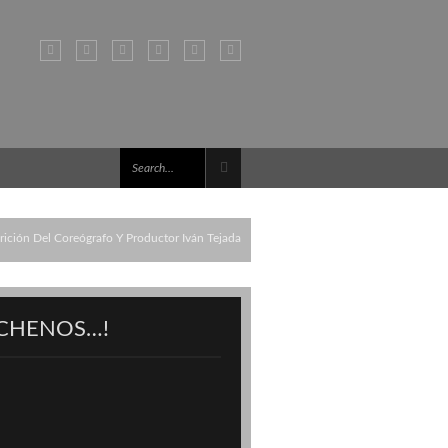
ición Del Coreógrafo Y Productor Iván Tejada
CHENOS…!