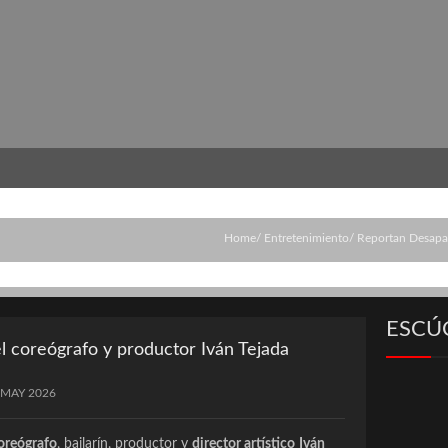
Home
Entretenimiento
Reportan Desapar
ESCÚ
l coreógrafo y productor Iván Tejada
 MAY 2026
oreógrafo
, bailarín, productor y
director artístico
Iván