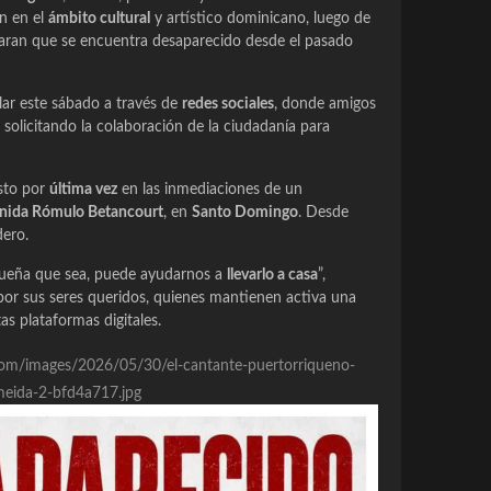
n en el
ámbito cultural
y artístico dominicano, luego de
rtaran que se encuentra desaparecido desde el pasado
ar este sábado a través de
redes sociales
, donde amigos
solicitando la colaboración de la ciudadanía para
isto por
última vez
en las inmediaciones de un
nida Rómulo Betancourt
, en
Santo Domingo
. Desde
dero.
queña que sea, puede ayudarnos a
llevarlo a casa
”,
or sus seres queridos, quienes mantienen activa una
s plataformas digitales.
e.com/images/2026/05/30/el-cantante-puertorriqueno-
eida-2-bfd4a717.jpg