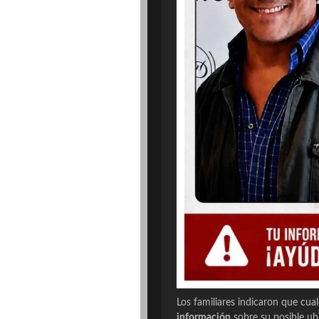
Los familiares indicaron que cua
información
sobre su posible u