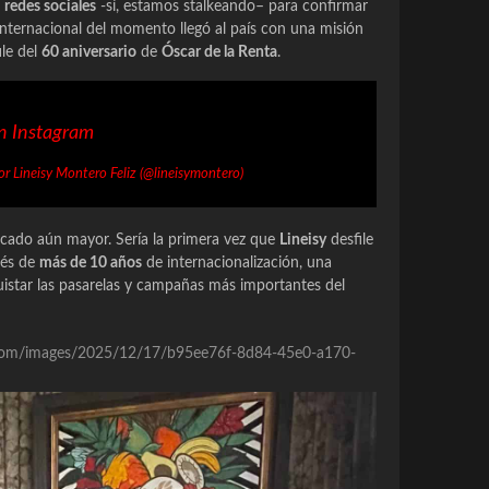
s
redes sociales
-sí, estamos
stalkeando
– para confirmar
nternacional del momento llegó al país con una misión
ile del
60 aniversario
de
Óscar de la Renta
.
en Instagram
r Lineisy Montero Feliz (@lineisymontero)
ficado aún mayor. Sería la primera vez que
Lineisy
desfile
és de
más de 10 años
de internacionalización, una
uistar las pasarelas y campañas más importantes del
re.com/images/2025/12/17/b95ee76f-8d84-45e0-a170-