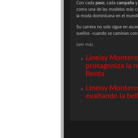
Con cada
paso
, cada
campaña
y
como una de las modelos más cod
la moda dominicana en el mund
Su carrera no solo sigue en asc
sueños -cuando se caminan con di
Leer más
Lineisy Montero
protagoniza la 
Renta
Lineisy Montero
exaltando la bel