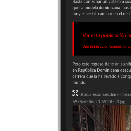
Basta con echar un vistazo a su
que la
modelo dominicana
más i
muy especial: caminar en el desf
Ver esta publicación 
Una publicación compartida po
Pero este regreso tiene un signi
en
República Dominicana
despu
carrera que la ha llevado a conq
mundo.
https://resources.diariolib
6978ed58dc20-6520f5a3.jpg