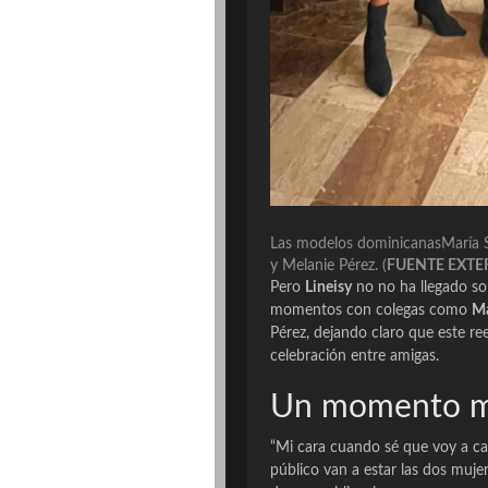
Las modelos dominicanasMaría S
y Melanie Pérez.
(
FUENTE EXT
Pero
Lineisy
no no ha llegado so
momentos con colegas como
Ma
Pérez, dejando claro que este 
celebración entre amigas.
Un momento mu
“
Mi cara cuando sé que voy a c
público van a estar las dos muj