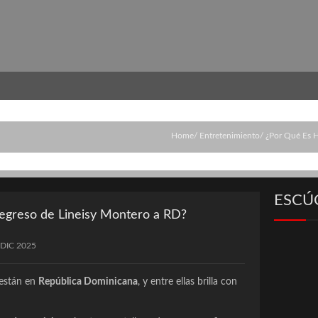
Home
Entretenimiento
¿Por Qué Es H
ESCÚ
 regreso de Lineisy Montero a RD?
 DIC 2025
están en
República Dominicana
, y entre ellas brilla con