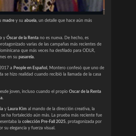
su
madre
y su
abuela
, un detalle que hace aún más
o
y
Óscar de la Renta
no es nueva. De hecho, es
 protagonizado varias de las campañas más recientes de
a dominicana que más veces ha desfilado para ODLR,
ones en su
pasarela
.
 2017 a
People en Español
, Montero confesó que uno de
a se hizo realidad cuando recibió la llamada de la casa
esde joven, incluso cuando el propio
Oscar de la Renta
ca
.
ía
y
Laura Kim
al mando de la dirección creativa, la
a se ha fortalecido aún más. La prueba más reciente fue
esentaba la
colección Pre-Fall 2025
, protagonizada por
r su elegancia y fuerza visual.