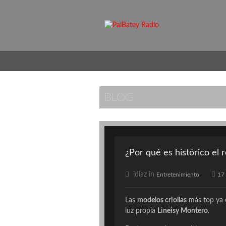
BLOG
¿Por qué es histórico el
idiaz in
Entretenimiento
17
Las
modelos criollas
más top ya 
luz propia
Lineisy Montero
.