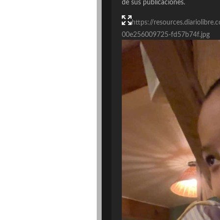
de sus publicaciones.
https://resources.diariolib
00e256009725-fd57b74f.jpg