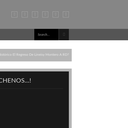
istórico El Regreso De Lineisy Montero A RD?
CHENOS…!