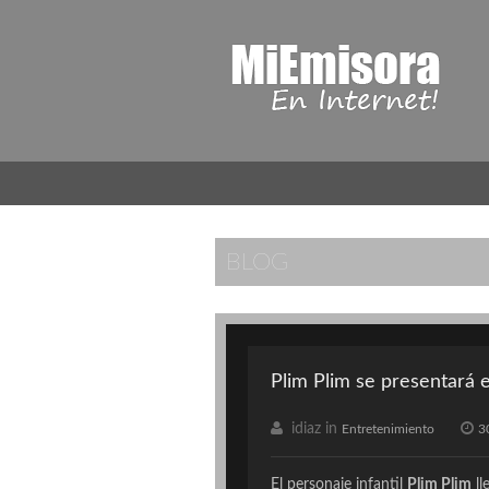
BLOG
Plim Plim se presentará 
idiaz in
Entretenimiento
3
El personaje infantil
Plim Plim
ll