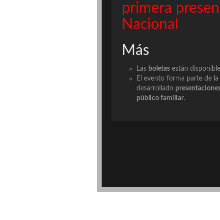
primera presen
Nacional
Más
Las
boletas
están disponible
El evento forma parte de l
desarrollado
presentacione
público familiar
.