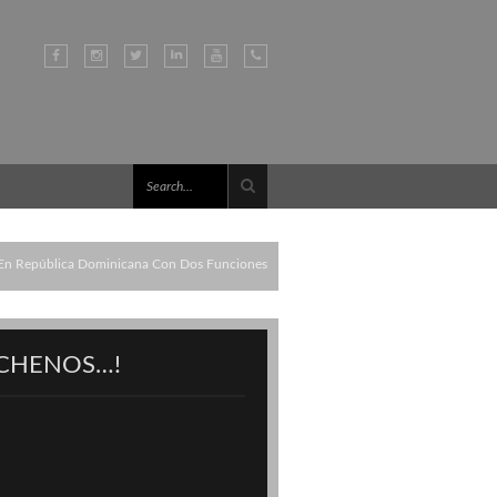
á En República Dominicana Con Dos Funciones
CHENOS…!