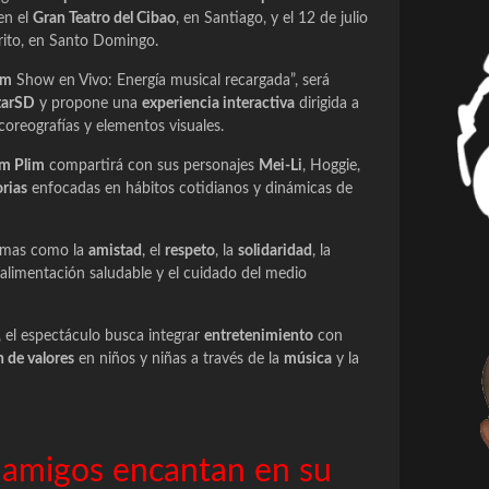
en el
Gran Teatro del Cibao
, en Santiago, y el 12 de julio
rito, en Santo Domingo.
im
Show en Vivo: Energía musical recargada”, será
tarSD
y propone una
experiencia interactiva
dirigida a
coreografías y elementos visuales.
im Plim
compartirá con sus personajes
Mei-Li
, Hoggie,
orias
enfocadas en hábitos cotidianos y dinámicas de
temas como la
amistad
, el
respeto
, la
solidaridad
, la
a alimentación saludable y el cuidado del medio
 el espectáculo busca integrar
entretenimiento
con
 de valores
en niños y niñas a través de la
música
y la
s amigos encantan en su