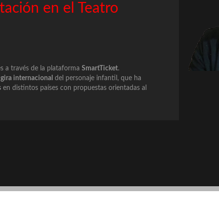
tación en el Teatro
s a través de la plataforma
SmartTicket
.
a
gira internacional
del personaje infantil, que ha
s
en distintos países con propuestas orientadas al