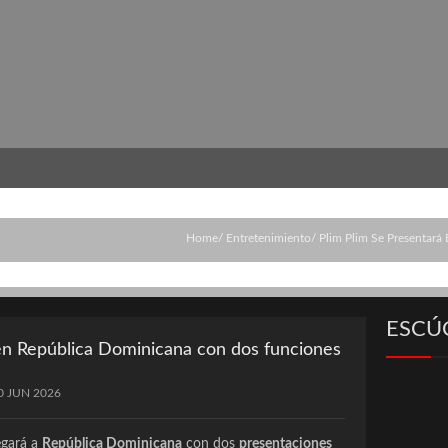
Home
Entretenimiento
Plim Plim Se Presentar
ESCÚ
en República Dominicana con dos funciones
0 JUN 2026
egará a
República Dominicana
con dos
presentaciones