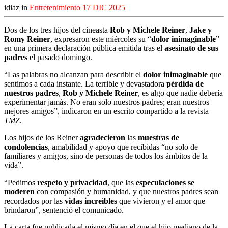
idiaz in
Entretenimiento
17 DIC 2025
Dos de los tres hijos del cineasta
Rob y Michele Reiner
,
Jake y
Romy Reiner
, expresaron este miércoles su “
dolor inimaginable
”
en una primera declaración pública emitida tras el
asesinato de sus
padres
el pasado domingo.
“Las palabras no alcanzan para describir el
dolor inimaginable
que
sentimos a cada instante. La terrible y devastadora
pérdida de
nuestros padres
,
Rob y Michele Reiner
, es algo que nadie debería
experimentar jamás. No eran solo nuestros padres; eran nuestros
mejores amigos”, indicaron en un escrito compartido a la revista
TMZ
.
Los hijos de los Reiner
agradecieron
las
muestras de
condolencias
, amabilidad y apoyo que recibidas “no solo de
familiares y amigos, sino de personas de todos los ámbitos de la
vida”.
“Pedimos
respeto y privacidad
, que las
especulaciones se
moderen
con compasión y humanidad, y que nuestros padres sean
recordados por las
vidas increíbles
que vivieron y el amor que
brindaron”, sentenció el comunicado.
La carta fue publicada el mismo día en el que el hijo mediano de la