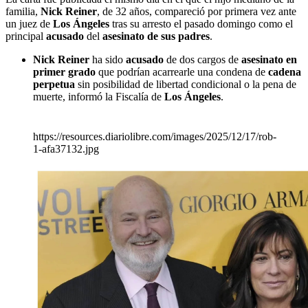
familia,
Nick Reiner
, de 32 años, compareció por primera vez ante
un juez de
Los Ángeles
tras su arresto el pasado domingo como el
principal
acusado
del
asesinato de sus padres
.
Nick Reiner
ha sido
acusado
de dos cargos de
asesinato en
primer grado
que podrían acarrearle una condena de
cadena
perpetua
sin posibilidad de libertad condicional o la pena de
muerte, informó la Fiscalía de
Los Ángeles
.
https://resources.diariolibre.com/images/2025/12/17/rob-
1-afa37132.jpg