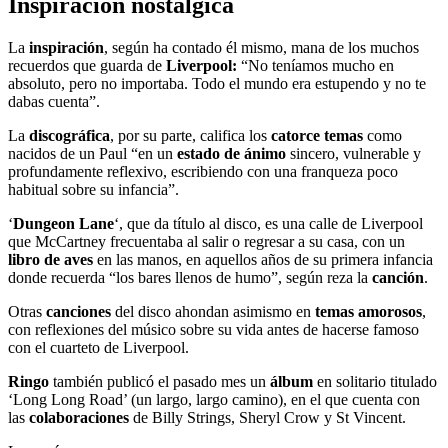
Inspiración
nostálgica
La
inspiración
, según ha contado él mismo, mana de los muchos
recuerdos que guarda de
Liverpool:
“No teníamos mucho en
absoluto, pero no importaba. Todo el mundo era estupendo y no te
dabas cuenta”.
La
discográfica
, por su parte, califica los
catorce temas
como
nacidos de un Paul “en un
estado de ánimo
sincero, vulnerable y
profundamente reflexivo, escribiendo con una franqueza poco
habitual sobre su infancia”.
‘
Dungeon Lane
‘, que da título al disco, es una calle de Liverpool
que McCartney frecuentaba al salir o regresar a su casa, con un
libro de aves
en las manos, en aquellos años de su primera infancia
donde recuerda “los bares llenos de humo”, según reza la
canción
.
Otras
canciones
del disco ahondan asimismo en
temas amorosos
,
con reflexiones del músico sobre su vida antes de hacerse famoso
con el cuarteto de Liverpool.
Ringo
también publicó el pasado mes un
álbum
en solitario titulado
‘Long Long Road’ (un largo, largo camino), en el que cuenta con
las
colaboraciones
de Billy Strings, Sheryl Crow y St Vincent.