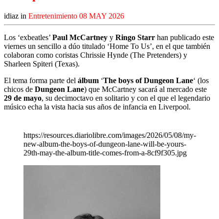
idiaz in
Entretenimiento
08 MAY 2026
Los ‘exbeatles’
Paul McCartney
y
Ringo Starr
han publicado este
viernes un sencillo a dúo titulado ‘Home To Us’, en el que también
colaboran como coristas Chrissie Hynde (The Pretenders) y
Sharleen Spiteri (Texas).
El tema forma parte del
álbum
‘
The boys of Dungeon Lane
‘ (los
chicos de
Dungeon Lane
) que McCartney sacará al mercado este
29 de mayo
, su decimoctavo en solitario y con el que el legendario
músico echa la vista hacia sus años de infancia en Liverpool.
https://resources.diariolibre.com/images/2026/05/08/my-
new-album-the-boys-of-dungeon-lane-will-be-yours-
29th-may-the-album-title-comes-from-a-8cf9f305.jpg