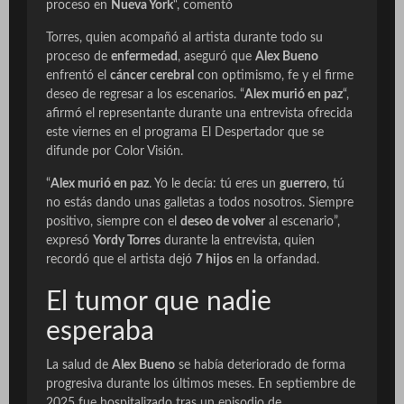
proceso en
Nueva York
“, comentó
Torres, quien acompañó al artista durante todo su
proceso de
enfermedad
, aseguró que
Alex Bueno
enfrentó el
cáncer cerebral
con optimismo, fe y el firme
deseo de regresar a los escenarios. “
Alex murió en paz
“,
afirmó el representante durante una entrevista ofrecida
este viernes en el programa El Despertador que se
difunde por Color Visión.
“
Alex murió en paz
. Yo le decía: tú eres un
guerrero
, tú
no estás dando unas galletas a todos nosotros. Siempre
positivo, siempre con el
deseo de volver
al escenario”,
expresó
Yordy Torres
durante la entrevista, quien
recordó que el artista dejó
7 hijos
en la orfandad.
El tumor que nadie
esperaba
La salud de
Alex Bueno
se había deteriorado de forma
progresiva durante los últimos meses. En septiembre de
2025 fue hospitalizado tras un episodio de