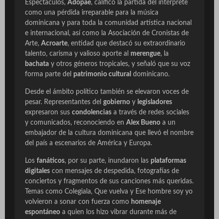
Espectáculos,
Adopae
, calificó la partida del intérprete
como una pérdida irreparable para la música
dominicana y para toda la comunidad artística nacional
e internacional, así como la Asociación de Cronistas de
Arte,
Acroarte
, entidad que destacó su extraordinario
talento, carisma y valioso aporte al
merengue
, la
bachata
y otros géneros tropicales, y señaló que su voz
forma parte del
patrimonio cultural
dominicano.
Desde el ámbito político también se elevaron voces de
pesar. Representantes del
gobierno
y
legisladores
expresaron sus
condolencias
a través de redes sociales
y comunicados, reconociendo en
Alex Bueno
a un
embajador de la cultura dominicana que llevó el nombre
del país a escenarios de América y Europa.
Los
fanáticos
, por su parte, inundaron las
plataformas
digitales
con mensajes de despedida, fotografías de
conciertos y fragmentos de sus canciones más queridas.
Temas como Colegiala, Que vuelva y Ese hombre soy yo
volvieron a sonar con fuerza como
homenaje
espontáneo
a quien los hizo vibrar durante más de