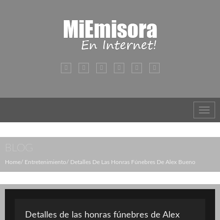
Toggl
navig
BLOG
Home
Entretenimiento
Detalles De Las Honras Fúnebres De Alex Bueno
Detalles de las honras fúnebres de Alex